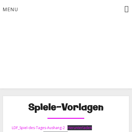
Skip
MENU
to
content
Spiele-Vorlagen
LDF_Spiel-des-Tages-Aushang-2
Herunterladen