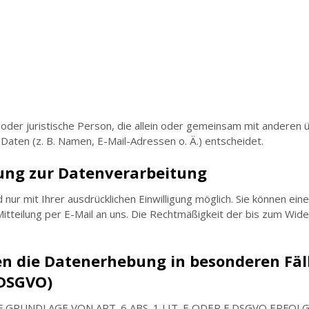
he oder juristische Person, die allein oder gemeinsam mit anderen
ten (z. B. Namen, E-Mail-Adressen o. Ä.) entscheidet.
gung zur Datenverarbeitung
ur mit Ihrer ausdrücklichen Einwilligung möglich. Sie können eine 
Mitteilung per E-Mail an uns. Die Rechtmäßigkeit der bis zum Wid
n die Datenerhebung in besonderen Fäl
 DSGVO)
RUNDLAGE VON ART. 6 ABS. 1 LIT. E ODER F DSGVO ERFOLGT