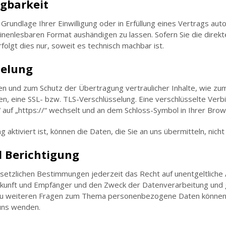
gbarkeit
 Grundlage Ihrer Einwilligung oder in Erfüllung eines Vertrags aut
inenlesbaren Format aushändigen zu lassen. Sofern Sie die direk
olgt dies nur, soweit es technisch machbar ist.
selung
en und zum Schutz der Übertragung vertraulicher Inhalte, wie zu
den, eine SSL- bzw. TLS-Verschlüsselung. Eine verschlüsselte Verb
 auf „https://“ wechselt und an dem Schloss-Symbol in Ihrer Brow
aktiviert ist, können die Daten, die Sie an uns übermitteln, nich
 Berichtigung
etzlichen Bestimmungen jederzeit das Recht auf unentgeltliche 
nft und Empfänger und den Zweck der Datenverarbeitung und ggf
zu weiteren Fragen zum Thema personenbezogene Daten können Si
uns wenden.