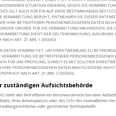
R BESONDEREN SITUATION ERGEBEN, GEGEN DIE VERARBEIT
IES GILT AUCH FÜR EIN AUF DIESE BESTIMMUNGEN GESTÜTZT
E VERARBEITUNG BERUHT, ENTNEHMEN SIE DIESER DATENS
IR IHRE BETROFFENEN PERSONENBEZOGENEN DATEN NICHT 
DIGE GRÜNDE FÜR DIE VERARBEITUNG NACHWEISEN, DIE I
E VERARBEITUNG DIENT DER GELTENDMACHUNG, AUSÜBUNG 
ACH ART. 21 ABS. 1 DSGVO).
DATEN VERARBEITET, UM DIREKTWERBUNG ZU BETREIBEN, 
E VERARBEITUNG SIE BETREFFENDER PERSONENBEZOGENER
UCH FÜR DAS PROFILING, SOWEIT ES MIT SOLCHER DIREKTW
N IHRE PERSONENBEZOGENEN DATEN ANSCHLIESSEND NICHT
SPRUCH NACH ART. 21 ABS. 2 DSGVO).
r zuständigen Aufsichtsbehörde
VO steht den Betroffenen ein Beschwerderecht bei einer Aufsic
nthalts, ihres Arbeitsplatzes oder des Orts des mutmaßlichen V
waltungsrechtlicher oder gerichtlicher Rechtsbehelfe.