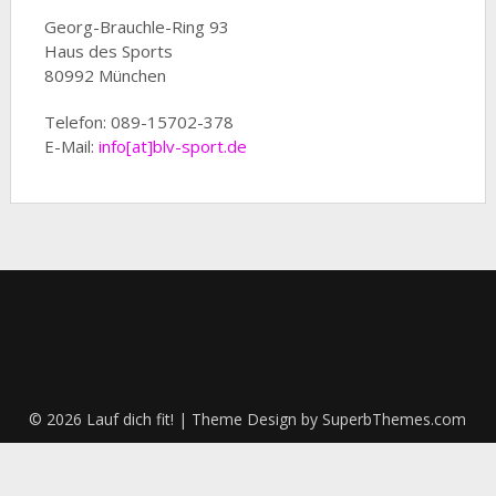
Georg-Brauchle-Ring 93
Haus des Sports
80992 München
Telefon: 089-15702-378
E-Mail:
info[at]blv-sport.de
© 2026 Lauf dich fit!
| Theme Design by
SuperbThemes.com